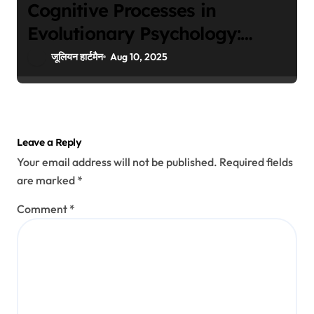
Cognitive Processes in
Evolutionary Psychology:
Insights into Human Nature
जूलियन हार्टमैन
Aug 10, 2025
Leave a Reply
Your email address will not be published.
Required fields
are marked
*
Comment
*