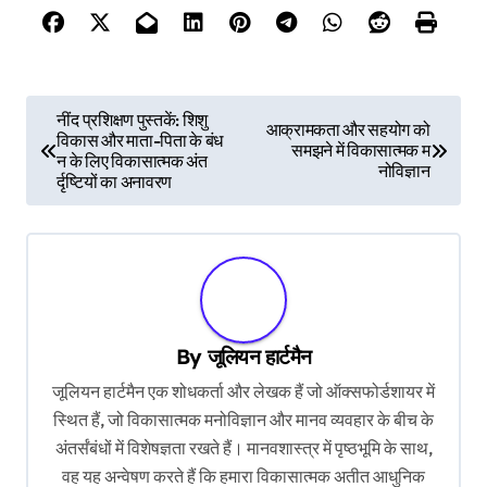
P
नींद प्रशिक्षण पुस्तकें: शिशु
आक्रामकता और सहयोग को
विकास और माता-पिता के बंध
o
समझने में विकासात्मक म
न के लिए विकासात्मक अंत
नोविज्ञान
s
र्दृष्टियों का अनावरण
t
n
a
v
By
जूलियन हार्टमैन
i
जूलियन हार्टमैन एक शोधकर्ता और लेखक हैं जो ऑक्सफोर्डशायर में
g
स्थित हैं, जो विकासात्मक मनोविज्ञान और मानव व्यवहार के बीच के
a
अंतर्संबंधों में विशेषज्ञता रखते हैं। मानवशास्त्र में पृष्ठभूमि के साथ,
t
वह यह अन्वेषण करते हैं कि हमारा विकासात्मक अतीत आधुनिक